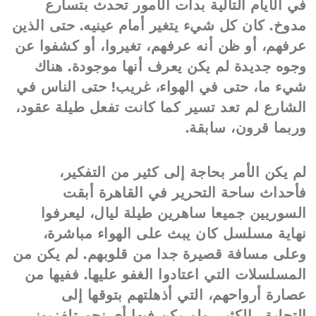
في الأيام التالية بدأت الأمور تحدث بتسارع
مدوخ. كان كل شيء يتغير أمام عينيه. حتى الذين
عرفهم، أو ظن أنه عرفهم، تغيروا، أو كشفوا عن
وجوه جديدة لم يكن يعرف أنها موجودة. هناك
شيء ما، حتى في الهواء، غريب! حتى الناس في
الشارع لم تعد تسير كما كانت تفعل طيلة عقود،
وربما قرون، سابقة.
لم يكن الأمر بحاجة إلى كثير من التفكير،
فأحداث ساحة التحرير في القاهرة أبقت
السوريين جميعا ساهرين طيلة ليال، ليعرفوا
نهاية مسلسل كان يبث على الهواء مباشرة،
وعلى مسافة قصيرة جدا من قلوبهم. لم يكن من
المسلسلات التي اعتادوا الغفو عليها. ففيها من
عصارة أرواحهم، التي أذهلتهم بتوقها إلى
التحليق، الكثير. ولم يكن فيها أي نجم تلفزيوني