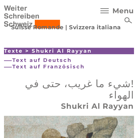
Menu
Suisse Romande
|
Svizzera italiana
Texte
>
Shukri Al Rayyan
Text auf Deutsch
Text auf Französisch
!شيء ما غريب، حتى في
الهواء
Shukri Al Rayyan