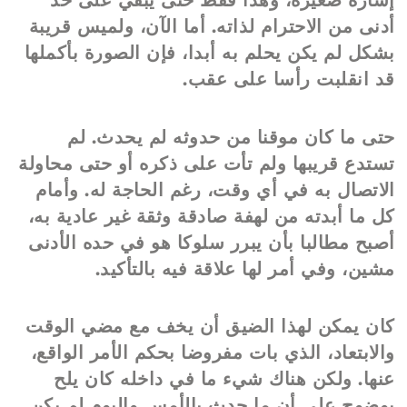
إشارة صغيرة، وهذا فقط حتى يبقي على حد
أدنى من الاحترام لذاته. أما الآن، ولميس قريبة
بشكل لم يكن يحلم به أبدا، فإن الصورة بأكملها
قد انقلبت رأسا على عقب.
حتى ما كان موقنا من حدوثه لم يحدث. لم
تستدع قريبها ولم تأت على ذكره أو حتى محاولة
الاتصال به في أي وقت، رغم الحاجة له. وأمام
كل ما أبدته من لهفة صادقة وثقة غير عادية به،
أصبح مطالبا بأن يبرر سلوكا هو في حده الأدنى
مشين، وفي أمر لها علاقة فيه بالتأكيد.
كان يمكن لهذا الضيق أن يخف مع مضي الوقت
والابتعاد، الذي بات مفروضا بحكم الأمر الواقع،
عنها. ولكن هناك شيء ما في داخله كان يلح
بوضوح على أن ما حدث بالأمس واليوم لم يكن