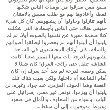
ملمع ممن سرقوا من يوميات الناس شكلها
فقط، وأعادوها لهم مع طلب مسبق بالامتنان
لأنهم تنازلوا وحاولوا أن يشبهوهم. كان كل شيء
حقيقي هناك، حتى الناس بأجسادها التي شكلت
كتلا ضخمة معبرة عن نفسها بالصوت أولا، ثم لم
يلبثوا أن أثبتوا أنهم لم يحضروا ليطلقوا أصواتهم
والسلام. كان أولئك المحتشدون في الساحة
يشبهونهم لدرجة بات معها التمييز صعبا. كانت
الشاشة تنقل حتى رائحة العرق! كان شيئا لا
يمكن وصفه، لدرجة لم يعد أحد يعرف إن كان
أمام الشاشة أم داخلها. ولكن بقيت هناك تلك
الغصة وهذا الخوف المزمن، عند جواد وغيره. لن
يلبثوا أن يهزموا، تونس غير مصر، إسرائيل على
الباب، وسواه من المخاوف والآمال في صعود
وهبوط مدوخين… إلى أن سقط…