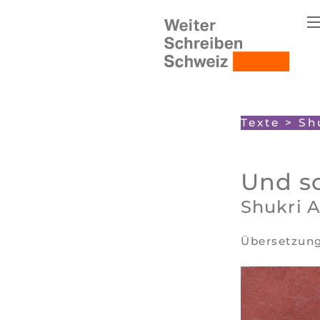
Texte
>
Sh
Und s
Shukri A
Übersetzun