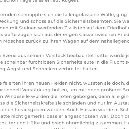
d schon hagelte es erneut Kugeln.
uernden schnappte sich die fallengelassene Waffe, ging
Deckung und schoss auf die Sicherheitsbeamten. Sie w
en mit Steinen werfenden Zivilisten auf dem Friedhof 
tskräfte zogen sich aus der engen Gasse zwischen Frie
 Moschee zurück zu ihren Wagen auf dem naheliegend
ie Szene aus seinem Versteck beobachtet hatte, würde j
e scheinbar furchtlosen Sicherheitsleute in die Flucht s
ng Angst und Schrecken verbreitet hatten.
e feierten ihren neuen Helden nicht, wussten sie doch, d
r schnell Verstärkung holten, um mit noch größerer Bru
n Windeseile wurden die Toten geborgen, denn alle gin
ss die Sicherheitskräfte sie schänden und nur im Aust
sonen herausgeben würden. Auch Hassân wurde in Sich
hatte nicht gemerkt, dass er angeschossen war. Doch d
Schulter und Hüfte und brach ohnmächtig zusammen. H