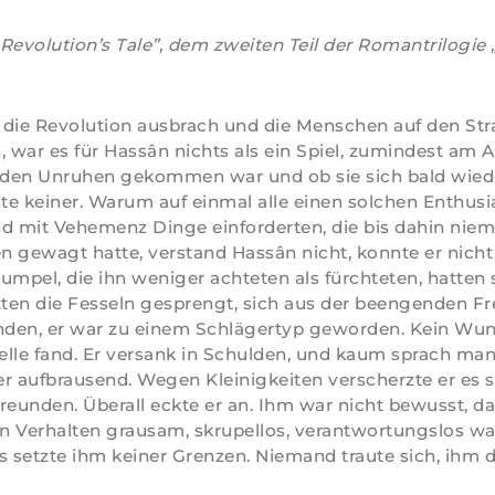
Revolution’s Tale”, dem zweiten Teil der Romantrilogie 
 die Revolution ausbrach und die Menschen auf den St
n, war es für Hassân nichts als ein Spiel, zumindest am 
den Unruhen gekommen war und ob sie sich bald wied
te keiner. Warum auf einmal alle einen solchen Enthus
nd mit Vehemenz Dinge einforderten, die bis dahin nie
 gewagt hatte, verstand Hassân nicht, konnte er nicht
umpel, die ihn weniger achteten als fürchteten, hatten s
tten die Fesseln gesprengt, sich aus der beengenden F
fanden, er war zu einem Schlägertyp geworden. Kein Wun
telle fand. Er versank in Schulden, und kaum sprach man
 er aufbrausend. Wegen Kleinigkeiten verscherzte er es 
reunden. Überall eckte er an. Ihm war nicht bewusst, da
in Verhalten grausam, skrupellos, verantwortungslos wa
s setzte ihm keiner Grenzen. Niemand traute sich, ihm