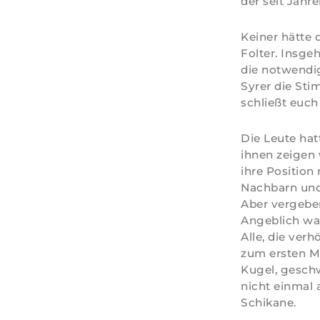
der seit Jahr
Keiner hätte 
Folter. Insge
die notwendig
Syrer die Sti
schließt euch
Die Leute hat
ihnen zeigen 
ihre Position
Nachbarn und 
Aber vergeben
Angeblich wa
Alle, die ver
zum ersten Ma
Kugel, geschw
nicht einmal 
Schikane.