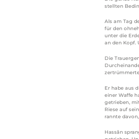
stellten Bed
Als am Tag de
für den ohne
unter die Erd
an den Kopf. 
Die Trauergem
Durcheinande
zertrümmerte
Er habe aus d
einer Waffe h
getrieben, mi
Riese auf sei
rannte davon,
Hassân sprang