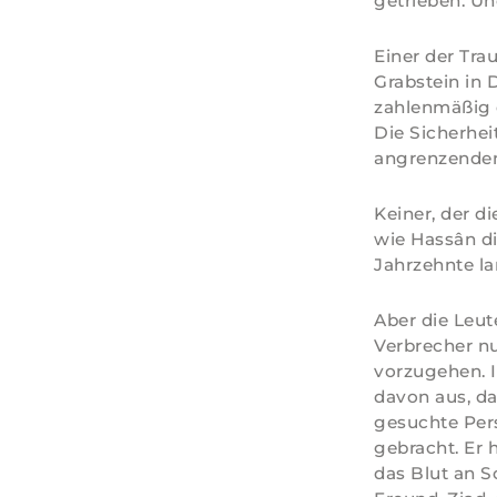
getrieben. Un
Einer der Tra
Grabstein in 
zahlenmäßig d
Die Sicherhei
angrenzenden
Keiner, der d
wie Hassân di
Jahrzehnte la
Aber die Leut
Verbrecher nu
vorzugehen. I
davon aus, da
gesuchte Per
gebracht. Er 
das Blut an 