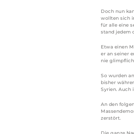
Doch nun kam 
wollten sich 
für alle eine 
stand jedem o
Etwa einen Mo
er an seiner 
nie glimpflich
So wurden an
bisher währe
Syrien. Auch 
An den folge
Massendemons
zerstört.
Die ganze Nac