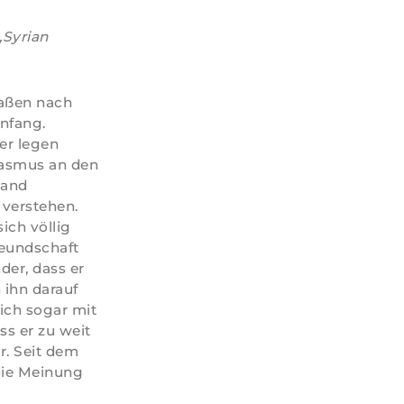
„Syrian
raßen nach
Anfang.
er legen
iasmus an den
mand
 verstehen.
ich völlig
reundschaft
der, dass er
 ihn darauf
sich sogar mit
ss er zu weit
r. Seit dem
 die Meinung