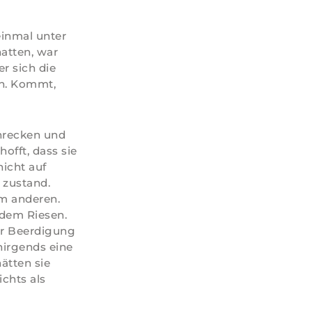
einmal unter
hatten, war
r sich die
en. Kommt,
chrecken und
offt, dass sie
nicht auf
 zustand.
em anderen.
 dem Riesen.
der Beerdigung
nirgends eine
ätten sie
chts als