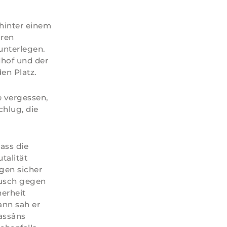
 hinter einem
aren
unterlegen.
dhof und der
en Platz.
e vergessen,
chlug, die
ass die
talität
gen sicher
ausch gegen
erheit
ann sah er
assâns