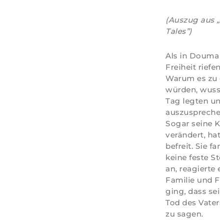
(Auszug aus „
Tales”)
Als in Douma
Freiheit riefe
Warum es zu 
würden, wuss
Tag legten u
auszusprechen
Sogar seine K
verändert, ha
befreit. Sie 
keine feste S
an, reagierte
Familie und F
ging, dass se
Tod des Vater
zu sagen.