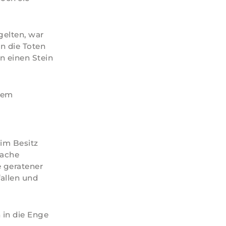
gelten, war
n die Toten
n einen Stein
 dem
im Besitz
Rache
e geratener
fallen und
 in die Enge