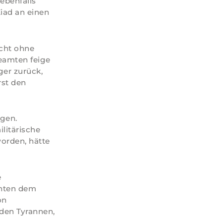
ebenfalls
iad an einen
icht ohne
beamten feige
ger zurück,
rst den
egen.
litärische
orden, hätte
e
nnten dem
on
den Tyrannen,