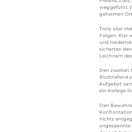
Freund, Ziad,
weggeführt. 
geheimen Ort
Trotz aller H
Folgen. Klar 
und niederträ
sicherten den
Leichnam des
Den zweiten M
Bluttriefend 
Aufgebot sam
ein Kollege ih
Den Bewohner
Konfrontatio
nichts entge
angespannte 