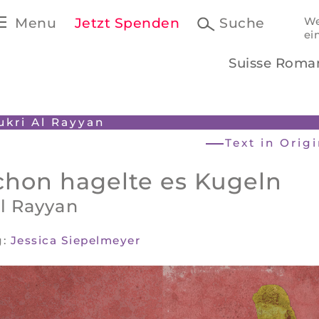
Menu
Jetzt Spenden
Suche
We
ei
Suisse Roma
ukri Al Rayyan
Text in Orig
chon hagelte es Kugeln
l Rayyan
g:
Jessica Siepelmeyer