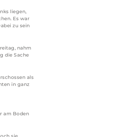
nks liegen,
chen. Es war
Dabei zu sein
freitag, nahm
ng die Sache
rschossen als
nten in ganz
ar am Boden
doch sie