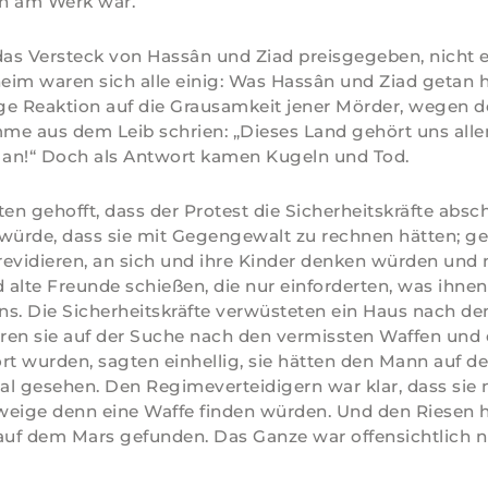
en am Werk war.
das Versteck von Hassân und Ziad preisgegeben, nicht 
heim waren sich alle einig: Was Hassân und Ziad getan 
e Reaktion auf die Grausamkeit jener Mörder, wegen de
mme aus dem Leib schrien: „Dieses Land gehört uns all
 an!“ Doch als Antwort kamen Kugeln und Tod.
ten gehofft, dass der Protest die Sicherheitskräfte abs
würde, dass sie mit Gegengewalt zu rechnen hätten; geh
 revidieren, an sich und ihre Kinder denken würden und 
alte Freunde schießen, die nur einforderten, was ihnen
s. Die Sicherheitskräfte verwüsteten ein Haus nach d
ren sie auf der Suche nach den vermissten Waffen und
hört wurden, sagten einhellig, sie hätten den Mann auf 
l gesehen. Den Regimeverteidigern war klar, dass sie 
eige denn eine Waffe finden würden. Und den Riesen h
auf dem Mars gefunden. Das Ganze war offensichtlich ni