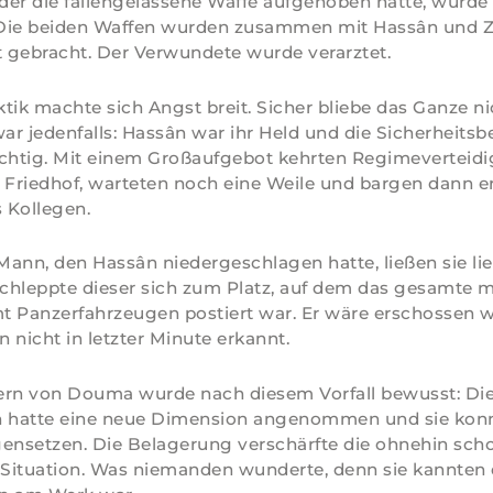
 der die fallengelassene Waffe aufgehoben hatte, wurde 
Die beiden Waffen wurden zusammen mit Hassân und Z
 gebracht. Der Verwundete wurde verarztet.
ektik machte sich Angst breit. Sicher bliebe das Ganze n
war jedenfalls: Hassân war ihr Held und die Sicherheits
chtig. Mit einem Großaufgebot kehrten Regimeverteidi
 Friedhof, warteten noch eine Weile und bargen dann e
 Kollegen.
ann, den Hassân niedergeschlagen hatte, ließen sie li
schleppte dieser sich zum Platz, auf dem das gesamte mi
t Panzerfahrzeugen postiert war. Er wäre erschossen w
n nicht in letzter Minute erkannt.
n von Douma wurde nach diesem Vorfall bewusst: Di
n hatte eine neue Dimension angenommen und sie ko
gensetzen. Die Belagerung verschärfte die ohnehin sch
Situation. Was niemanden wunderte, denn sie kannten 