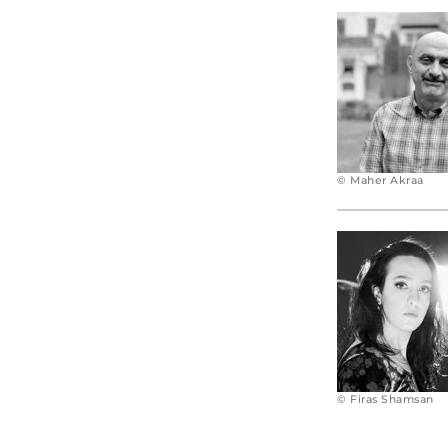
© Maher Akraa
© Firas Shamsan