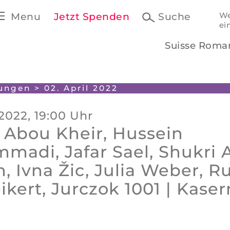
Menu
Jetzt Spenden
Suche
We
ei
Suisse Roma
tungen
> 02. April 2022
 2022, 19:00 Uhr
 Abou Kheir, Hussein
adi, Jafar Sael, Shukri A
, Ivna Žic, Julia Weber, R
kert, Jurczok 1001 | Kase