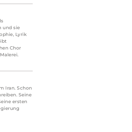
ls
n und sie
phie, Lyrik
ibt
chen Chor
Malerei.
m Iran. Schon
hreiben. Seine
Seine ersten
egierung