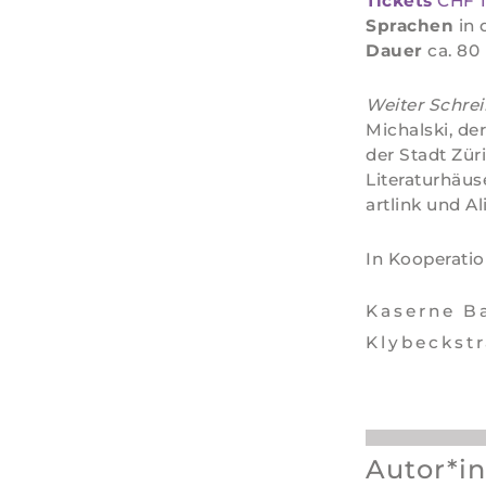
Tickets
CHF 1
Sprachen
in 
Dauer
ca. 80
Weiter Schre
Michalski, der
der Stadt Zür
Literaturhäus
artlink und Al
In Kooperati
Kaserne B
Klybeckstr
Autor*i