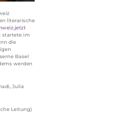
weiz
n literarische
weiz.jetzt
 startete im
ann die
gigen
aserne Basel
andems werden
adi, Julia
sche Leitung)