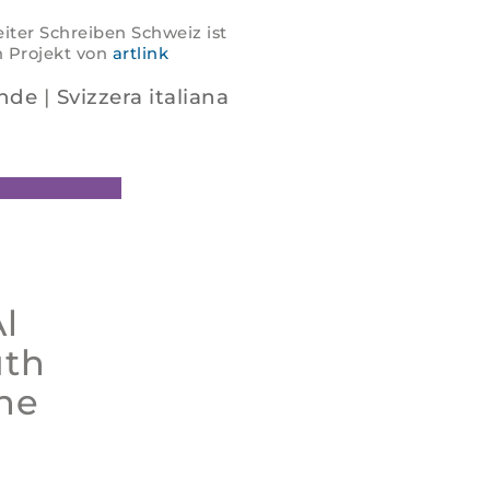
iter Schreiben Schweiz ist
n Projekt von
artlink
nde
|
Svizzera italiana
l
uth
rne