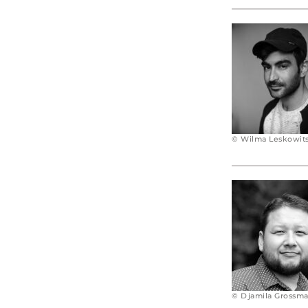
© Wilma Leskowit
© Djamila Grossm