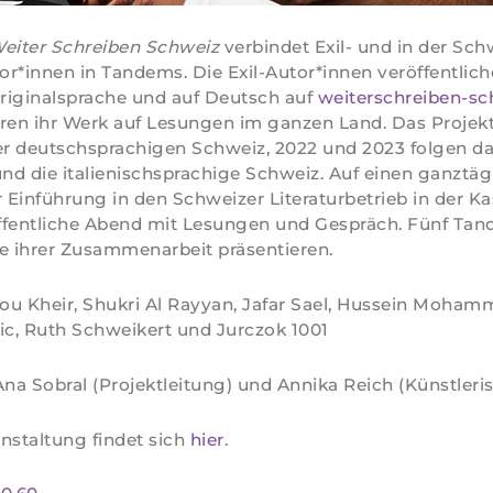
eiter Schreiben Schweiz
verbindet Exil- und in der Sch
tor*innen in Tandems. Die Exil-Autor*innen veröffentliche
Originalsprache und auf Deutsch auf
weiterschreiben-sch
ren ihr Werk auf Lesungen im ganzen Land. Das Projekt
er deutschsprachigen Schweiz, 2022 und 2023 folgen d
und die italienischsprachige Schweiz. Auf einen ganztä
Einführung in den Schweizer Literaturbetrieb in der K
 öffentliche Abend mit Lesungen und Gespräch. Fünf T
e ihrer Zusammenarbeit präsentieren.
u Kheir, Shukri Al Rayyan, Jafar Sael, Hussein Mohamm
Žic, Ruth Schweikert und
Jurczok 1001
na Sobral (Projektleitung) und Annika Reich (Künstleri
nstaltung findet sich
hier
.