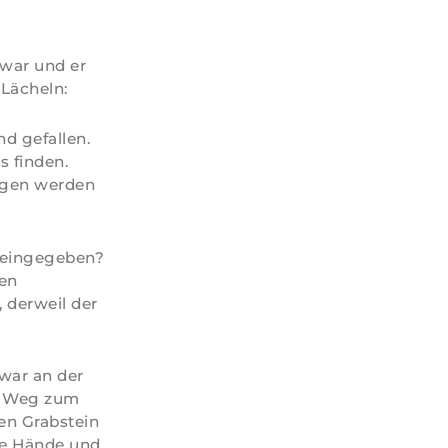
war und er
 Lächeln:
d gefallen.
s finden.
Augen werden
t eingegeben?
nen
, derweil der
war an der
en Weg zum
den Grabstein
kte Hände und