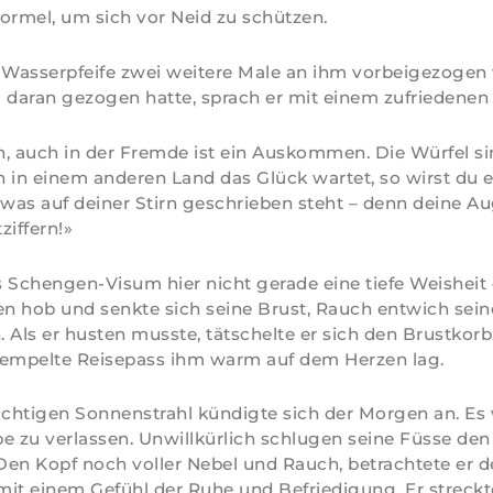
ormel, um sich vor Neid zu schützen.
Wasserpfeife zwei weitere Male an ihm vorbeigezogen 
ig daran gezogen hatte, sprach er mit einem zufriedenen
, auch in der Fremde ist ein Auskommen. Die Würfel sin
 in einem anderen Land das Glück wartet, so wirst du e
 was auf deiner Stirn geschrieben steht – denn deine 
ziffern!»
 Schengen-Visum hier nicht gerade eine tiefe Weishei
en hob und senkte sich seine Brust, Rauch entwich sei
 Als er husten musste, tätschelte er sich den Brustkorb
tempelte Reisepass ihm warm auf dem Herzen lag.
chtigen Sonnenstrahl kündigte sich der Morgen an. Es 
ipe zu verlassen. Unwillkürlich schlugen seine Füsse d
 Den Kopf noch voller Nebel und Rauch, betrachtete er 
 mit einem Gefühl der Ruhe und Befriedigung. Er strec