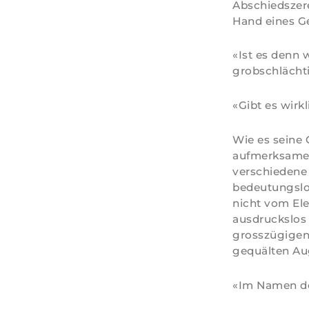
Abschiedszere
Hand eines Ge
«Ist es denn 
grobschlächti
«Gibt es wir
Wie es seine 
aufmerksamen 
verschiedene 
bedeutungslos
nicht vom El
ausdruckslos
grosszügigen
gequälten Aug
«Im Namen des