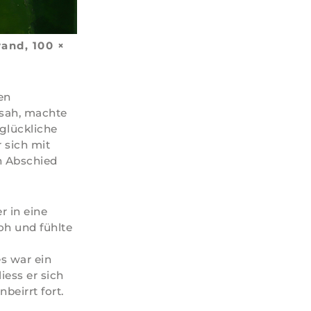
and, 100 ×
en
sah, machte
glückliche
 sich mit
n Abschied
r in eine
oh und fühlte
s war ein
iess er sich
beirrt fort.