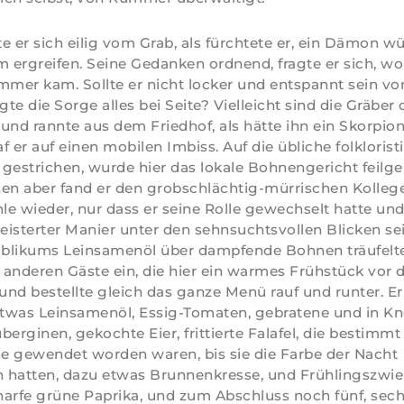
e er sich eilig vom Grab, als fürchtete er, ein Dämon w
m ergreifen. Seine Gedanken ordnend, fragte er sich, wo
mmer kam. Sollte er nicht locker und entspannt sein v
te die Sorge alles bei Seite? Vielleicht sind die Gräber 
, und rannte aus dem Friedhof, als hätte ihn ein Skorpio
 er auf einen mobilen Imbiss. Auf die übliche folkloristi
gestrichen, wurde hier das lokale Bohnengericht feilge
n aber fand er den grobschlächtig-mürrischen Kollege
e wieder, nur dass er seine Rolle gewechselt hatte und
isterter Manier unter den sehnsuchtsvollen Blicken se
blikums Leinsamenöl über dampfende Bohnen träufelte.
e anderen Gäste ein, die hier ein warmes Frühstück vor d
nd bestellte gleich das ganze Menü rauf und runter. Er 
twas Leinsamenöl, Essig-Tomaten, gebratene und in K
berginen, gekochte Eier, frittierte Falafel, die bestimm
ne gewendet worden waren, bis sie die Farbe der Nacht
atten, dazu etwas Brunnenkresse, und Frühlingszwie
arfe grüne Paprika, und zum Abschluss noch fünf, sec