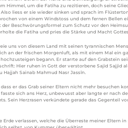
 Himmel, um die Fatiha zu rezitieren, doch seine Glie
 Also liess er sie wieder sinken und sprach im Flüsterton
brochen von einem Windstoss und dem fernen Bellen e
it der Beschwörungsformel zum Schutz vor den Heims
erholte die Fatiha und pries die Stärke und Macht Gottes
reie uns von diesem Land mit seinen tyrannischen Men
sich an der frischen Morgenluft, als mit einem Mal ein 
 hochzusteigen begann. Er starrte auf den Grabstein sei
schrift: Hier ruhen in Gott der verstorbene Sajid Sajjid 
au Hajjah Sainab Mahmud Nasr Jassîn.
dass er das Grab seiner Eltern nicht mehr besuchen k
Er fasste sich ans Herz, unbewusst aber langte er nach d
hts. Sein Herzrasen verkündete gerade das Gegenteil v
e Erde verlassen, welche die Überreste meiner Eltern in s
sich selbst, von Kummer überwältigt.