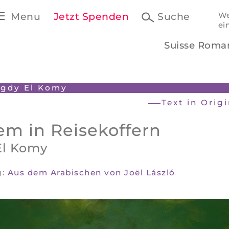
Menu
Jetzt Spenden
Suche
We
ei
Suisse Roma
gdy El Komy
Text in Orig
em in Reisekoffern
l Komy
g:
Aus dem Arabischen von Joël László