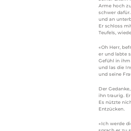
Arme hoch zum
schwer dafür.
und an unter
Er schloss m
Teufels, wied
«Oh Herr, bef
er und labte 
Gefühl in ihm
und las die In
und seine Fr
Der Gedanke, 
ihn traurig. 
Es nützte nic
Entzücken.
«Ich werde di
sprach er zu 