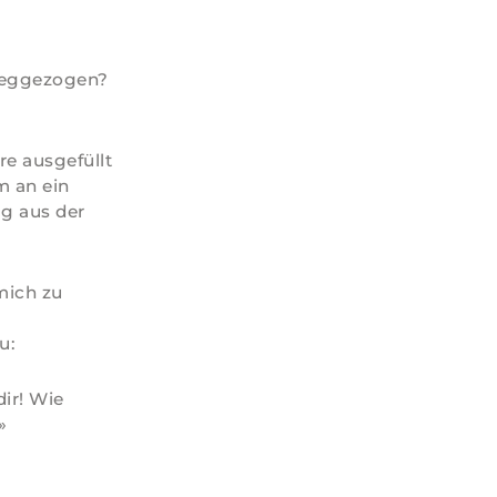
u weggezogen?
e ausgefüllt
m an ein
ug aus der
 mich zu
u:
dir! Wie
»