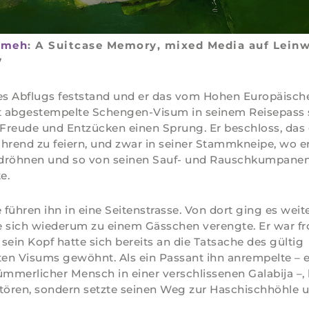
ameh
: A Suitcase Memory, mixed Media auf Leinw
7
des Abflugs feststand und er das vom Hohen Europäisch
 abgestempelte Schengen-Visum in seinem Reisepass 
 Freude und Entzücken einen Sprung. Er beschloss, das 
hrend zu feiern, und zwar in seiner Stammkneipe, wo er
dröhnen und so von seinen Sauf- und Rauschkumpane
e.
 führen ihn in eine Seitenstrasse. Von dort ging es weite
 sich wiederum zu einem Gässchen verengte. Er war fr
 sein Kopf hatte sich bereits an die Tatsache des gültig
en Visums gewöhnt. Als ein Passant ihn anrempelte – e
ümmerlicher Mensch in einer verschlissenen Galabija –, l
tören, sondern setzte seinen Weg zur Haschischhöhle un