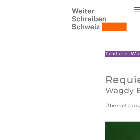
Texte
>
Wa
Requi
Wagdy E
Übersetzun