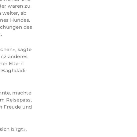
der waren zu
 weiter, ab
ines Hundes.
uchungen des
.
schen», sagte
ganz anderes
ner Eltern
al-Baghdâdi
onnte, machte
em Reisepass.
on Freude und
ich birgt»,