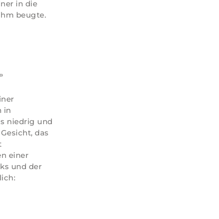
ner in die
 ihm beugte.
»
iner
 in
ls niedrig und
Gesicht, das
t
n einer
ks und der
ich: