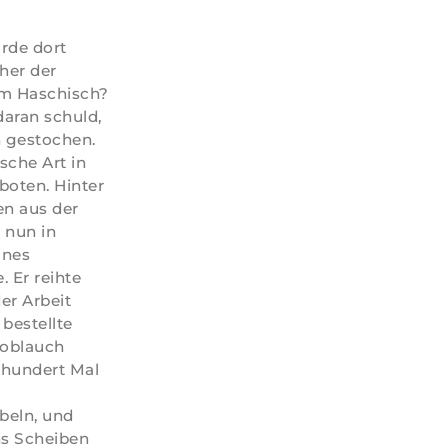
ürde dort
her der
om Haschisch?
daran schuld,
n gestochen.
sche Art in
boten. Hinter
n aus der
 nun in
ines
 Er reihte
er Arbeit
bestellte
noblauch
t hundert Mal
beln, und
hs Scheiben