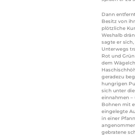
Dann entfernt
Besitz von ih
plötzliche Ku
Weshalb dräng
sagte er sich
Unterwegs traf
Rot und Grün 
dem Wägelche
Haschischhöhl
geradezu bege
hungrigen Pu
sich unter di
einnahmen – u
Bohnen mit e
eingelegte Au
in einer Pfan
angenommen h
gebratene sch