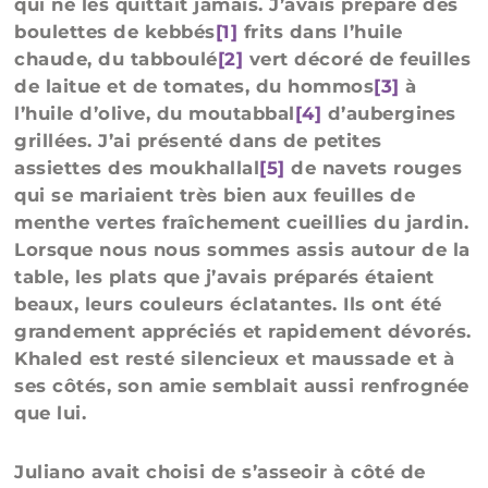
qui ne les quittait jamais. J’avais préparé des
boulettes de kebbés
[1]
frits dans l’huile
chaude, du tabboulé
[2]
vert décoré de feuilles
de laitue et de tomates, du hommos
[3]
à
l’huile d’olive, du moutabbal
[4]
d’aubergines
grillées. J’ai présenté dans de petites
assiettes des moukhallal
[5]
de navets rouges
qui se mariaient très bien aux feuilles de
menthe vertes fraîchement cueillies du jardin.
Lorsque nous nous sommes assis autour de la
table, les plats que j’avais préparés étaient
beaux, leurs couleurs éclatantes. Ils ont été
grandement appréciés et rapidement dévorés.
Khaled est resté silencieux et maussade et à
ses côtés, son amie semblait aussi renfrognée
que lui.
Juliano avait choisi de s’asseoir à côté de