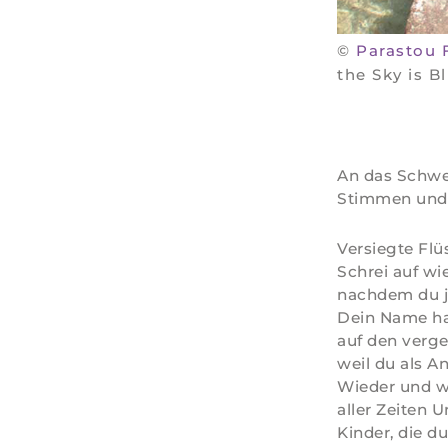
©
Parastou 
the Sky is B
An das Schwe
Stimmen und 
Versiegte Fl
Schrei auf w
nachdem du j
Dein Name hal
auf den verge
weil du als An
Wieder und w
aller Zeiten U
Kinder, die 