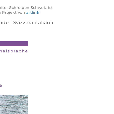
iter Schreiben Schweiz ist
n Projekt von
artlink
nde
|
Svizzera italiana
inalsprache
k