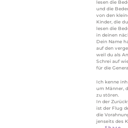
lesen die Be
und die Bede
von den klei
Kinder, die 
lesen die Be
in deinen näc
Dein Name hal
auf den verge
weil du als An
Schrei auf w
für die Genera
Ich kenne inha
um Männer, di
zu stören.
In der Zurück
ist der Flug d
die Vorahnun
jenseits des 
Share