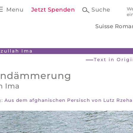
Menu
Jetzt Spenden
Suche
We
ei
Suisse Roma
izullah Ima
Text in Orig
endämmerung
h Ima
g:
Aus dem afghanischen Persisch von Lutz Rzeha