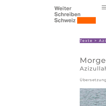
Texte
>
Az
Morg
Azizulla
Übersetzun