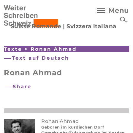
Menu
Suisse Romande
|
Svizzera italiana
Texte
>
Ronan Ahmad
Text auf Deutsch
Ronan Ahmad
Share
Ronan Ahmad
Geboren im kurdischen Dorf
Qamchugha/Sulaymaniyah im Norden